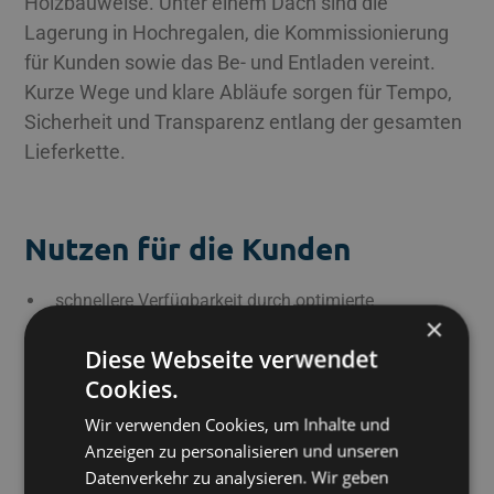
Holzbauweise. Unter einem Dach sind die
Lagerung in Hochregalen, die Kommissionierung
für Kunden sowie das Be- und Entladen vereint.
Kurze Wege und klare Abläufe sorgen für Tempo,
Sicherheit und Transparenz entlang der gesamten
Lieferkette.
Nutzen für die Kunden
schnellere Verfügbarkeit durch optimierte
×
Materialflüsse
Diese Webseite verwendet
verlässliche Lieferqualität durch standardisierte
Cookies.
Prozesse
höhere Beratungstiefe durch direkte Nähe von Team
Wir verwenden Cookies, um Inhalte und
und Ware
Anzeigen zu personalisieren und unseren
ressourcenschonende Bauweise mit angenehmem
Datenverkehr zu analysieren. Wir geben