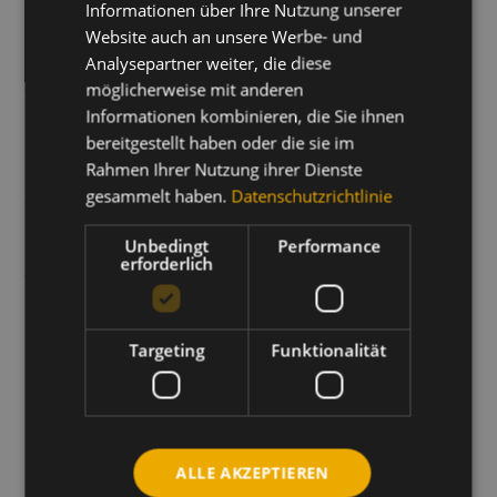
Raumklima
Informationen über Ihre Nutzung unserer
Website auch an unsere Werbe- und
Analysepartner weiter, die diese
„Der Woody Award 2019 ist eine Bestätigung für
möglicherweise mit anderen
den eingeschlagenen Kurs. Der Standort setzt
Informationen kombinieren, die Sie ihnen
neue Maßstäbe in Effizienz und Servicequalität
bereitgestellt haben oder die sie im
Rahmen Ihrer Nutzung ihrer Dienste
und schafft spürbare Vorteile für unsere Kunden.“
gesammelt haben.
Datenschutzrichtlinie
erklärt Geschäftsführer Martin Hilger.
Unbedingt
Performance
Der ausgezeichnete Neubau bildet die Grundlage
erforderlich
für weiteres Wachstum. Hilger Holz erweitert das
Sortiment, treibt die Digitalisierung der Bestell und
Servicestrecken voran und entwickelt Angebote,
Targeting
Funktionalität
die Einkauf und Abwicklung weiter vereinfachen.
Innovation bleibt der Maßstab.
Zum Presseartikel:
https://eifeler-presse-
ALLE AKZEPTIEREN
agentur.de/2019/11/15/hilger-holz-erhielt-woody-