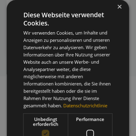
×
hochwertige Holzschutzmittel für Fassaden,
Terrassendielen und sonstige Außenbauteile: von
Diese Webseite verwendet
atmungsaktiven Lasuren über pigmentierte Öle bis hin zu
Cookies.
wetterfesten Beschichtungen. Sie schützen vor
Feuchtigkeit, UV-Strahlung, Schimmel und Vergrauung –
Wir verwenden Cookies, um Inhalte und
und erhalten die natürliche Schönheit des Holzes
Anzeigen zu personalisieren und unseren
langfristig. Für Neu- und Renovierungsanstriche, individuell
Datenverkehr zu analysieren. Wir geben
abgestimmt auf Holzart und Beanspruchung.
Informationen über Ihre Nutzung unserer
Website auch an unsere Werbe- und
Analysepartner weiter, die diese
möglicherweise mit anderen
Informationen kombinieren, die Sie ihnen
bereitgestellt haben oder die sie im
Rahmen Ihrer Nutzung ihrer Dienste
Beratung
gesammelt haben.
Datenschutzrichtlinie
Ihr Ansprechpartner für Holzbau
Unbedingt
Performance
erforderlich