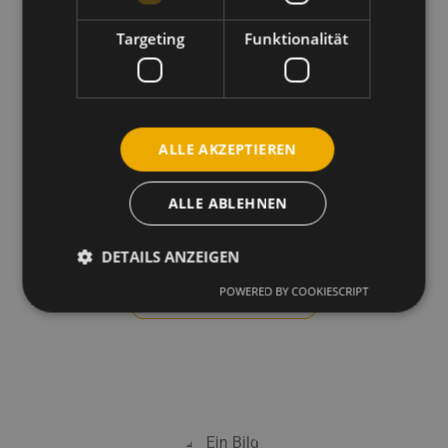
Targeting
Funktionalität
Marko Schulze
ALLE AKZEPTIEREN
Fachberater Gartenholz
„Rufen Sie direkt an – ich berate Sie gerne persönlich."
ALLE ABLEHNEN
+49 2441 7799228
DETAILS ANZEIGEN
POWERED BY COOKIESCRIPT
E-Mail schreiben