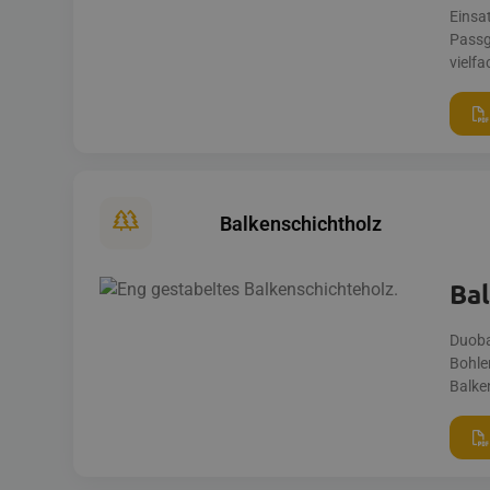
Einsa
Passg
vielf
Balkenschichtholz
Ba
Duobal
Bohle
Balke