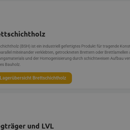
ttschichtholz
chichtholz (BSH) ist ein industriell gefertigtes Produkt für tragende Kon
arallel miteinander verklebten, getrockneten Brettern oder Brettlamellen 
ngsmaterials und der Homogeni­sierung durch schichtweisen Aufbau vergü
hes Bauholz.
Lagerübersicht Brettschichtholz
egträger und LVL