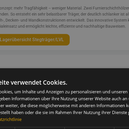
onzept: mehr Tragfähigkeit – weniger Material. Zwei Furnierschichthölzer
den. So entsteht ein sehr belastbarer Träger, der deutlich schlanker ist 
ch-, Decken- und Wandkonstruktionen entwickelt. Das innovative System 
ialeinsatz und ermöglicht leichte, effiziente und nachhaltige Bauweisen.
Lagerübersicht Stegträger/LVL
ite verwendet Cookies.
lzfaserdämmplatten
okies, um Inhalte und Anzeigen zu personalisieren und unseren
 geben Informationen über Ihre Nutzung unserer Website auch an
aserdämmplatten bieten eine umweltfreundliche, leistungsstarke Lösung
er weiter, die diese möglicherweise mit anderen Informationen k
achsenden Rohstoffen, verbinden sie exzellente Dämmeigenschaften mit
teschutz. Sie sorgen für ein angenehmes Raumklima – im Winter warm, im 
estellt haben oder die sie im Rahmen Ihrer Nutzung ihrer Dienst
kologischen Bauen. Unser Sortiment umfasst eine Vielzahl an Plattentyp
zrichtlinie
arren­dämmung über die Dämmung in der Fassade und der Installationseb