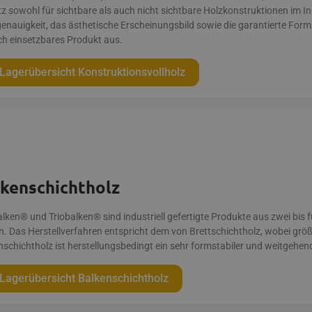
tz sowohl für sichtbare als auch nicht sichtbare Holzkonstruktionen im 
enauigkeit, das ästhetische Erscheinungsbild sowie die garantierte Form
ach einsetzbares Produkt aus.
Lagerübersicht Konstruktionsvollholz
lkenschichtholz
ken® und Triobalken® sind indus­triell gefertigte Produkte aus zwei bis fün
n. Das Herstellverfahren entspricht dem von Brettschichtholz, wobei größe
nschichtholz ist herstellungsbedingt ein sehr formstabiler und weitgehend
Lagerübersicht Balkenschichtholz