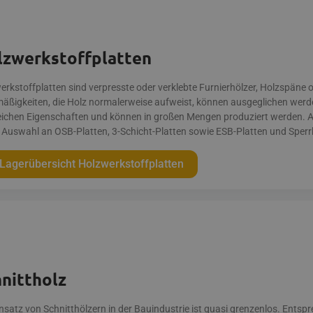
lzwerkstoffplatten
erkstoffplatten sind verpresste oder verklebte Furnierhölzer, Holzspäne o
mäßigkeiten, die Holz normalerweise aufweist, können ausgeglichen werden
leichen Eigenschaften und können in großen Mengen produziert werden. A
 Auswahl an OSB-Platten, 3-Schicht-Platten sowie ESB-Platten und Sperr
Lagerübersicht Holzwerkstoffplatten
nittholz
insatz von Schnitthölzern in der Bau­industrie ist quasi grenzenlos. Ents