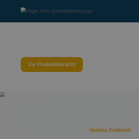
Lager
Für den professionellen Holzbau finden Sie bei u
Holzfaserdämmplatten und Holzwerkstoffplatten
halten wir alleine über 1.600 Dimensionen in KVH
Zur Produktübersicht
Holzbau Sortiment