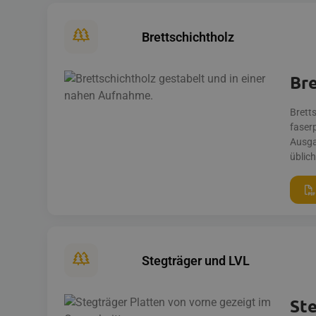
Brettschichtholz
Bre
Bretts
faserp
Ausga
üblic
Stegträger und LVL
St