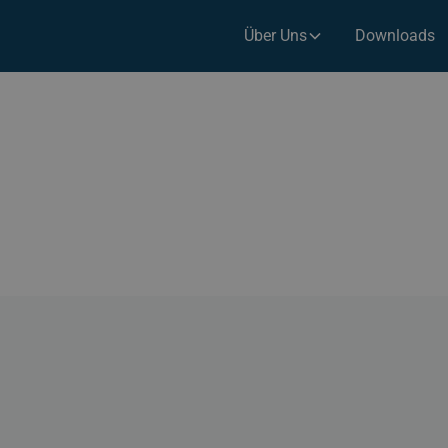
Über Uns
Downloads
ns Konstruktionsholz, Brettschichtholz,
 direkt ab Lager. Auf 50.000 m² Lagerfläche
 & BSH vor, für kurze Lieferzeiten.