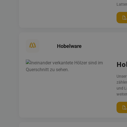
Latte
Hobelware
Ho
Unser
zähle
und L
weite