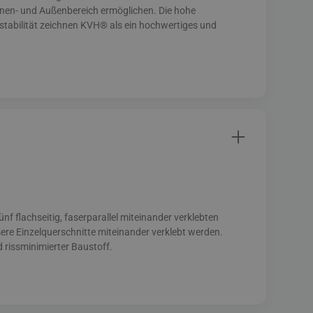
Innen- und Außenbereich ermöglichen. Die hohe
stabilität zeichnen KVH® als ein hochwertiges und
f flach­seitig, faserparallel miteinander ver­klebten
re Einzel­quer­schnitte mitein­ander verklebt werden.
 riss­minimierter Baustoff.