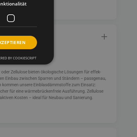
nktionalität
KZEPTIEREN
RED BY COOKIESCRIPT
der Zellulose bieten ökologische Lösungen für effek­
 den Einbau zwischen Sparren und Ständern – passgenau,
men kommen unsere Einblasdämmstoffe zum Einsatz:
icher für eine wärmebrückenfreie Ausführung. Zellulose
raktiven Kosten – ideal für Neubau und Sanierung.