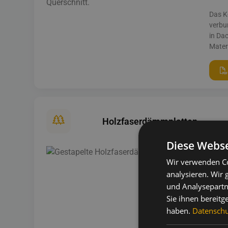
Das K
verbun
in Da
Mater
Holzfaserdämmplatten
Diese Webse
Ho
Wir verwenden Co
analysieren. Wir
Holzf
und Analysepartn
nachw
Feuch
Sie ihnen bereitg
zum ö
haben.
Datenschut
Aufsp