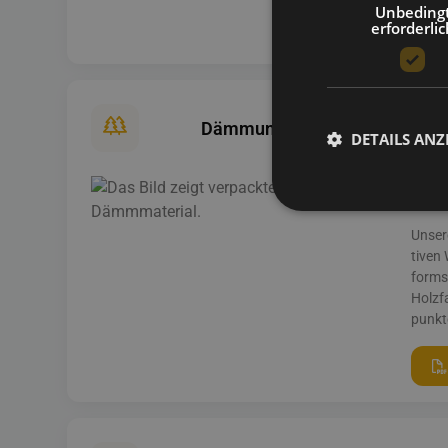
Unbeding
erforderlic
Dämmung
DETAILS ANZ
Dä
Unser
tiven
forms
Holzf
punkt