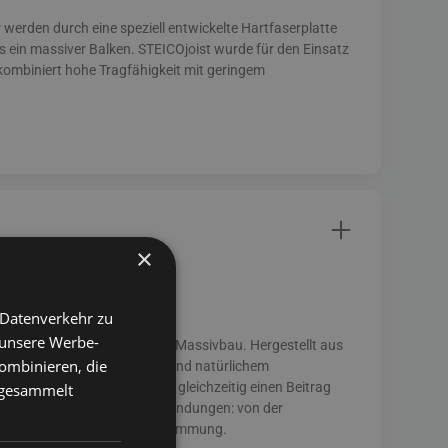
 werden durch eine speziell entwickelte Hartfaserplatte
als ein massiver Balken. STEICOjoist wurde für den Einsatz
kombiniert hohe Tragfähigkeit mit geringem
×
 Datenverkehr zu
 unsere Werbe-
 für den modernen Holz- und Massivbau. Hergestellt aus
ombinieren, die
 hoher Diffusionsoffenheit und natürlichem
Sommer kühl – und leisten gleichzeitig einen Beitrag
e gesammelt
en für unterschiedliche Anwendungen: von der
ene bis hin zur Trittschalldämmung.