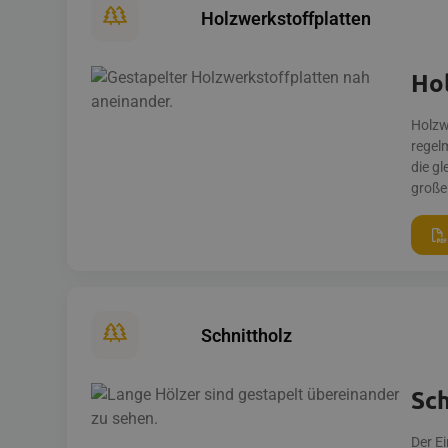
Holzwerkstoffplatten
Ho
Holzw
regel
die g
große
Schnittholz
Sch
Der E