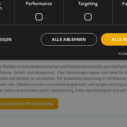
t
Performance
Targeting
Fu
h
Lagerübersicht Holzfaserdämmplatten
EIGEN
ALLE ABLEHNEN
ALLE A
mmung
POWE
e flexiblen Holzfaserdämmmatten und Einblasdämmstoffe aus Holzfaser o
 Wärme-, Schall- und Hitzeschutz. Flex-Dämmungen eignen sich ideal für
tabil und einfach zu verarbeiten. Für lückenlose Dämmung in Hohlräu
aser oder Zellulose werden maschinell eingebracht und sorgen setzungss
et dabei mit besonders guter Verarbeitung, hoher Nachhaltigkeit und att
Lagerübersicht Dämmung